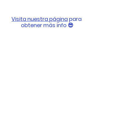
Visita nuestra página
 para 
obtener más info 😎
#blogs
#satelitegof
#newstoday
#startup
#legaltech
#firma
#electrónica
#firmaelectronica
#tendenciasdigitales
Documentos