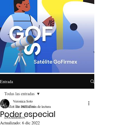
Entrada
Todas las entradas
Veronica Soto
Todas las entradas
1 dic 2022
2 min de lectura
Poder especial
Documentos
Actualizado:
6 dic 2022