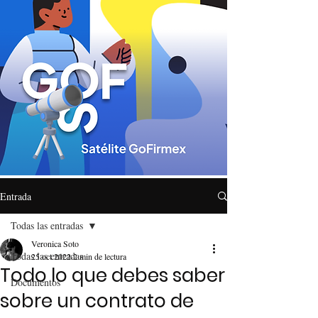
Entrada
Todas las entradas
Veronica Soto
Todas las entradas
25 oct 2022
2 min de lectura
Todo lo que debes saber
Documentos
sobre un contrato de